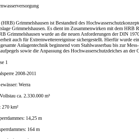
rnwasserversorgung
HRB) Grimmelshausen ist Bestandteil des Hochwasserschutzkonzeptes 
rtslage Grimmelshausen. Es dient im Zusammenwirken mit dem HRB R
HRB Grimmelshausen wurde an die neuen Anforderungen der DIN 19700
erheit auch für Extremwetterereignisse sichergestellt. Hierfür wurde 
gesamte Anlagentechnik beginnend vom Stahlwasserbau bis zur Mess- un
laufpegels sowie die Anpassung des Hochwasserschutzdeiches an der Or
se 1
alsperre 2008-2011
ewässer: Werra
 Vollstau ca. 2.330.000 m³
: 270 km²
perrdammes: 14,25 m
sperrdammes: 164 m