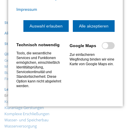
Impressum
Navigation
Start
überspringen
Auswahl erlauben
Alle akzeptieren
Aktuelles
Stellenangebote
Technisch notwendig
Google Maps
Navigation
Tools, die wesentliche
Über uns
Zur einfacheren
überspringen
Services und Funktionen
Wegfindung binden wir eine
Geschäftsleitung
ermöglichen, einschließlich
Karte von Google Maps ein.
Mitarbeiter
Identitätsprüfung,
Servicekontinuität und
Büro / Niederlassungen / Anfahrt
Standortsicherheit. Diese
Firmenhistorie
Option kann nicht abgelehnt
Navigation
werden.
Leistungen
überspringen
Entwässerung
Kompaktkläranlage Andenhausen
Kläranlage Gerstungen
Komplexe Erschließungen
Wasser- und Speicherbau
Wasserversorgung