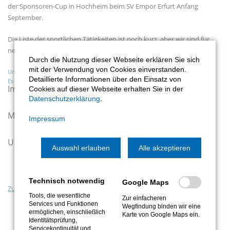
der Sponsoren-Cup in Hochheim beim SV Empor Erfurt Anfang
September.
Die Liste der sportlichen Tätigkeiten ist noch kurz, aber wir sind für
neue Herausforderungen offen.
Durch die Nutzung dieser Webseite erklären Sie sich
mit der Verwendung von Cookies einverstanden.
Unser schickes Outfit
Detaillierte Informationen über den Einsatz von
Es kann losgehen! Unser Laufteam vor dem Start.
Im Ziel
Cookies auf dieser Webseite erhalten Sie in der
Datenschutzerklärung
.
Mannschaftsbild danach - geschafft und zufrieden
Impressum
Unser Fan-Team
Auswahl erlauben
Alle akzeptieren
Technisch notwendig
Google Maps
Zurück
Tools, die wesentliche
Zur einfacheren
Services und Funktionen
Wegfindung binden wir eine
ermöglichen, einschließlich
Karte von Google Maps ein.
Identitätsprüfung,
Servicekontinuität und