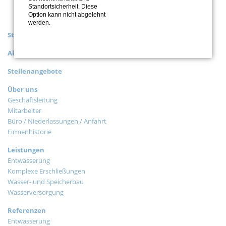
Standortsicherheit. Diese
Option kann nicht abgelehnt
werden.
Navigation
Start
überspringen
Aktuelles
Stellenangebote
Navigation
Über uns
überspringen
Geschäftsleitung
Mitarbeiter
Büro / Niederlassungen / Anfahrt
Firmenhistorie
Navigation
Leistungen
überspringen
Entwässerung
Komplexe Erschließungen
Wasser- und Speicherbau
Wasserversorgung
Navigation
Referenzen
überspringen
Entwässerung