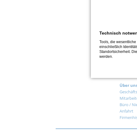
We
Zu
Technisch notwe
Tools, die wesentlich
einschließlich Identitä
Navigati
Standortsicherheit. Di
Start
überspr
werden.
Aktuelle
Stellen
Navigati
Über un
überspr
Geschäfts
Mitarbeit
Büro / Ni
Anfahrt
Firmenhis