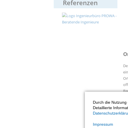
Referenzen
O
De
ei
Or
of
Ba
un
Durch die Nutzung 
di
Detaillierte Inform
ei
Datenschutzerklär
de
Impressum