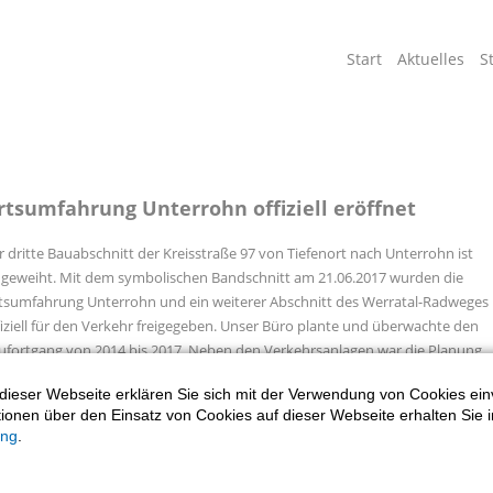
Navigation
Start
Aktuelles
S
überspringen
rtsumfahrung Unterrohn offiziell eröffnet
r dritte Bauabschnitt der Kreisstraße 97 von Tiefenort nach Unterrohn ist
ngeweiht. Mit dem symbolischen Bandschnitt am 21.06.2017 wurden die
tsumfahrung Unterrohn und ein weiterer Abschnitt des Werratal-Radweges
fiziell für den Verkehr freigegeben. Unser Büro plante und überwachte den
ufortgang von 2014 bis 2017. Neben den Verkehrsanlagen war die Planung
d Umsetzung einiger Sonderbauwerke erforderlich. Ein Damm, über welche
dieser Webseite erklären Sie sich mit der Verwendung von Cookies ein
e Verkehrsanlagen führen, die neue Salzbachbrücke, zwei Flutbauwerke und
ationen über den Einsatz von Cookies auf dieser Webseite erhalten Sie i
n Amphibiendurchlass sind entstanden. Weiterhin wurde eine Pumpstation
ung
.
r Agrargenossenschaft Krayenburg Tiefenort ersetzt.