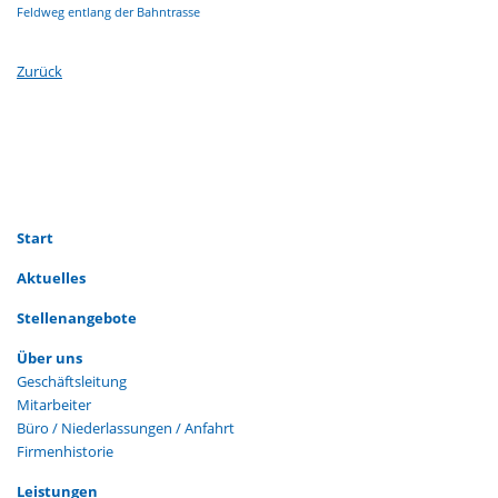
Feldweg entlang der Bahntrasse
Zurück
Navigation
Start
überspringen
Aktuelles
Stellenangebote
Navigation
Über uns
überspringen
Geschäftsleitung
Mitarbeiter
Büro / Niederlassungen / Anfahrt
Firmenhistorie
Navigation
Leistungen
überspringen