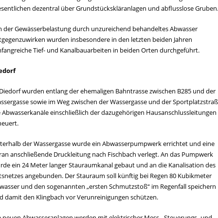
sentlichen dezentral über Grundstückskläranlagen und abflusslose Gruben
 der Gewässerbelastung durch unzureichend behandeltes Abwasser
tgegenzuwirken wurden insbesondere in den letzten beiden Jahren
fangreiche Tief- und Kanalbauarbeiten in beiden Orten durchgeführt.
edorf
 Diedorf wurden entlang der ehemaligen Bahntrasse zwischen B285 und der
ssergasse sowie im Weg zwischen der Wassergasse und der Sportplatzstra
e Abwasserkanäle einschließlich der dazugehörigen Hausanschlussleitungen
neuert.
terhalb der Wassergasse wurde ein Abwasserpumpwerk errichtet und eine
ran anschließende Druckleitung nach Fischbach verlegt. An das Pumpwerk
rde ein 24 Meter langer Stauraumkanal gebaut und an die Kanalisation des
tsnetzes angebunden. Der Stauraum soll künftig bei Regen 80 Kubikmeter
wasser und den sogenannten „ersten Schmutzstoß“ im Regenfall speichern
d damit den Klingbach vor Verunreinigungen schützen.
e neuen Abwasseranlagen werden mit elektrischer Mess-, Steuerungs- und