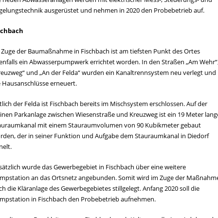
gelungstechnik ausgerüstet und nehmen in 2020 den Probebetrieb auf.
schbach
 Zuge der Baumaßnahme in Fischbach ist am tiefsten Punkt des Ortes
enfalls ein Abwasserpumpwerk errichtet worden. In den Straßen „Am Wehr“
reuzweg“ und „An der Felda“ wurden ein Kanaltrennsystem neu verlegt und
e Hausanschlüsse erneuert.
tlich der Felda ist Fischbach bereits im Mischsystem erschlossen. Auf der
einen Parkanlage zwischen Wiesenstraße und Kreuzweg ist ein 19 Meter lang
auraumkanal mit einem Stauraumvolumen von 90 Kubikmeter gebaut
rden, der in seiner Funktion und Aufgabe dem Stauraumkanal in Diedorf
nelt.
sätzlich wurde das Gewerbegebiet in Fischbach über eine weitere
mpstation an das Ortsnetz angebunden. Somit wird im Zuge der Maßnahm
ch die Kläranlage des Gewerbegebietes stillgelegt. Anfang 2020 soll die
mpstation in Fischbach den Probebetrieb aufnehmen.