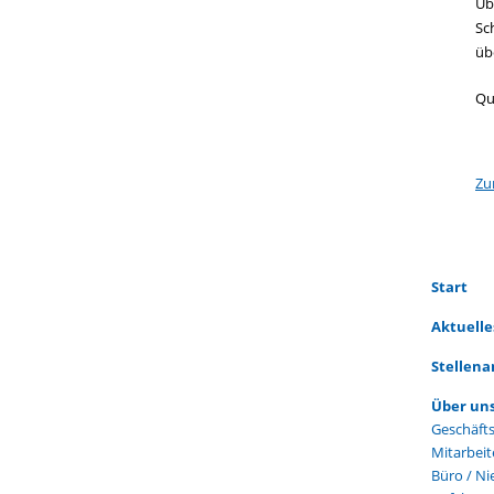
Üb
Sc
üb
Qu
Zu
Navigati
Start
überspr
Aktuelle
Stellen
Navigati
Über un
überspr
Geschäfts
Mitarbeit
Büro / Ni