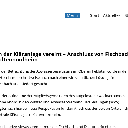
Navigation
Menü
Start
Aktuelles
S
überspringen
n der Kläranlage vereint – Anschluss von Fischba
altennordheim
i der Betrachtung der Abwasserbeseitigung im Oberen Feldatal wurde in de
tzten Jahren schrittweise auch nach einer wirtschaftlichen Lösung für
schbach und Diedorf gesucht.
t der Aufnahme der Mitgliedsgemeinden des aufgelösten Zweckverbandes
ohe Rhön“ in den Wasser und Abwasser-Verband Bad Salzungen (WVS)
igten sich hierbei neue Perspektiven für den Anschluss der beiden Orte an d
ntrale Kläranlage in Kaltennordheim.
e bisherige Abwasserentsorgung in Fischbach und Diedorf erfolgte im