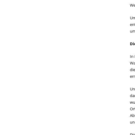
We
Um
en
um
Di
In
Wa
di
er
Un
da
wu
Or
Ab
un
Di