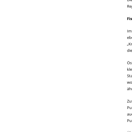
Re
Fi
Im
eb
„K
di
Ös
kl
St
wo
äh
Zu
Pu
au
Pu