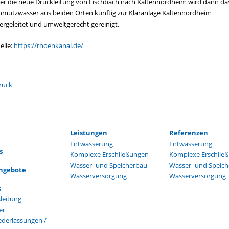
er die neue Druckleitung von Fischbach nach Kaltennordheim wird dann da
hmutzwasser aus beiden Orten künftig zur Kläranlage Kaltennordheim
ergeleitet und umweltgerecht gereinigt.
elle:
https://rhoenkanal.de/
rück
on
Navigation
Navigation
Leistungen
Referenzen
ingen
überspringen
überspringen
Entwässerung
Entwässerung
s
Komplexe Erschließungen
Komplexe Erschlie
Wasser- und Speicherbau
Wasser- und Speic
angebote
Wasserversorgung
Wasserversorgung
on
s
ingen
leitung
er
ederlassungen /