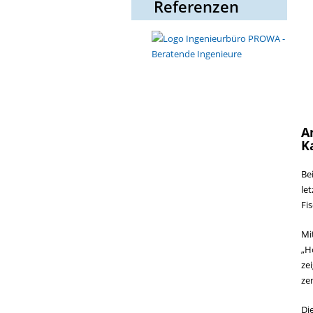
Referenzen
A
K
Be
le
Fi
Mi
„H
ze
ze
Di